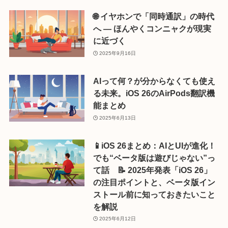
🌐 イヤホンで「同時通訳」の時代
へ ― ほんやくコンニャクが現実
に近づく
2025年9月16日
AIって何？が分からなくても使え
る未来。iOS 26のAirPods翻訳機
能まとめ
2025年6月13日
📱iOS 26まとめ：AIとUIが進化！
でも“ベータ版は遊びじゃない”っ
て話 📝 2025年発表「iOS 26」
の注目ポイントと、ベータ版イン
ストール前に知っておきたいこと
を解説
2025年6月12日