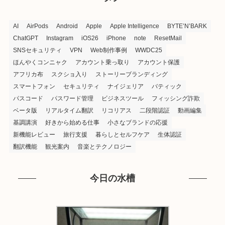
AI
AirPods
Android
Apple
Apple Intelligence
BYTE’N’BARK
ChatGPT
Instagram
iOS26
iPhone
note
ResetMail
SNSセキュリティ
VPN
Web制作事例
WWDC25
ほんやくコンニャク
アカウント乗っ取り
アカウント保護
アフリカ布
スクショ入り
ストーリーブランディング
スマートフォン
セキュリティ
ナイジェリア
バティック
パスコード
パスワード管理
ビジネスツール
フィッシング詐欺
ベータ版
リアルタイム翻訳
リコリアス
二段階認証
動画編集
基調講演
好きから始める仕事
小さなブランドの応援
新機能レビュー
旅行支援
暮らしとセルフケア
生体認証
翻訳機能
観光案内
音楽とテクノロジー
今日の水槽