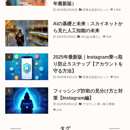
年最新版）
2025年3月20日
対策＆設定のヒント
1769
AIの基礎と未来：スカイネットか
ら見た人工知能の未来
2025年3月8日
AIのある暮らし
539
2025年最新版｜Instagram乗っ取
り防止５ステップ【アカウントを
守る方法】
2025年3月11日
対策＆設定のヒント
524
フィッシング詐欺の見分け方と対
策【Instagram編】
2025年3月11日
アカウント乗っ取り事例
274
タグ