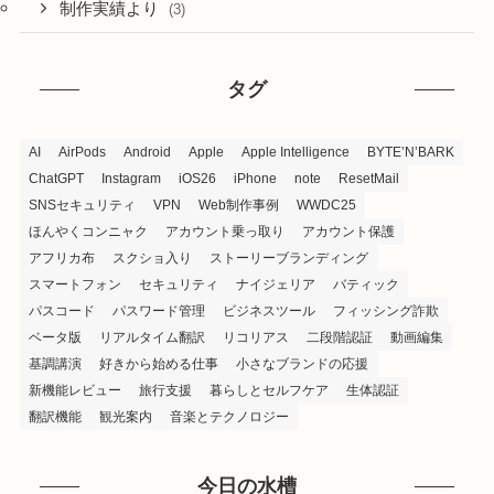
制作実績より
(3)
タグ
AI
AirPods
Android
Apple
Apple Intelligence
BYTE’N’BARK
ChatGPT
Instagram
iOS26
iPhone
note
ResetMail
SNSセキュリティ
VPN
Web制作事例
WWDC25
ほんやくコンニャク
アカウント乗っ取り
アカウント保護
アフリカ布
スクショ入り
ストーリーブランディング
スマートフォン
セキュリティ
ナイジェリア
バティック
パスコード
パスワード管理
ビジネスツール
フィッシング詐欺
ベータ版
リアルタイム翻訳
リコリアス
二段階認証
動画編集
基調講演
好きから始める仕事
小さなブランドの応援
新機能レビュー
旅行支援
暮らしとセルフケア
生体認証
翻訳機能
観光案内
音楽とテクノロジー
今日の水槽